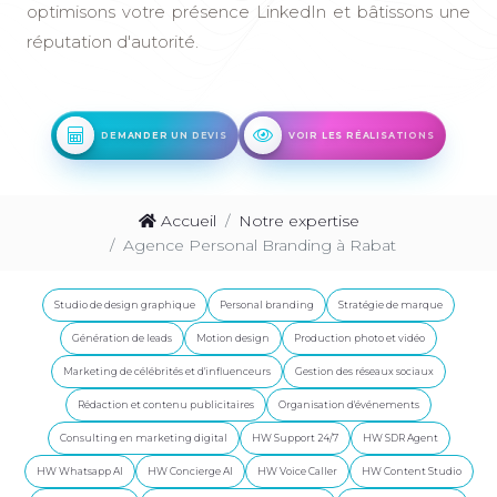
optimisons votre présence LinkedIn et bâtissons une
réputation d'autorité.
DEMANDER UN DEVIS
VOIR LES RÉALISATIONS
Accueil
Notre expertise
Agence Personal Branding à Rabat
Studio de design graphique
Personal branding
Stratégie de marque
Génération de leads
Motion design
Production photo et vidéo
Marketing de célébrités et d'influenceurs
Gestion des réseaux sociaux
Rédaction et contenu publicitaires
Organisation d'événements
Consulting en marketing digital
HW Support 24/7
HW SDR Agent
HW Whatsapp AI
HW Concierge AI
HW Voice Caller
HW Content Studio