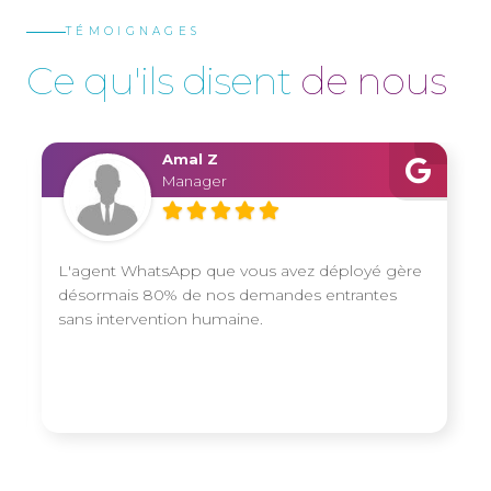
TÉMOIGNAGES
C
e
q
u
'
i
l
s
d
i
s
e
n
t
d
e
n
o
u
s
Amal Z
Manager
L'agent WhatsApp que vous avez déployé gère
désormais 80% de nos demandes entrantes
sans intervention humaine.