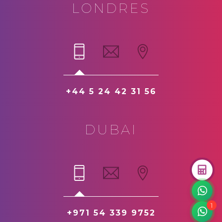
LONDRES
+44 5 24 42 31 56
DUBAI
1
+971 54 339 9752