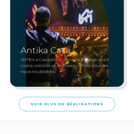
A
n
t
i
k
a
C
a
s
a
ANTIKA à Casablanca : restaurant lounge alliant
cuisine orientale et ambiance raffinée pour des
repas inoubliables.
VOIR PLUS DE RÉALISATIONS