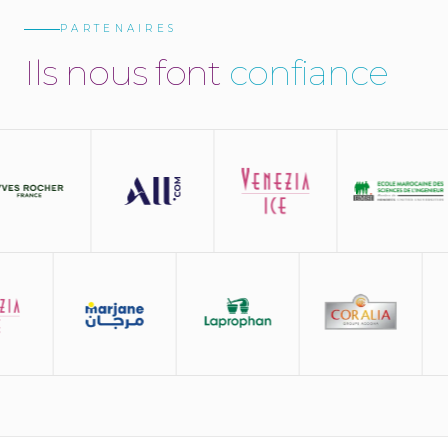
PARTENAIRES
I
l
s
n
o
u
s
f
o
n
t
c
o
n
f
i
a
n
c
e