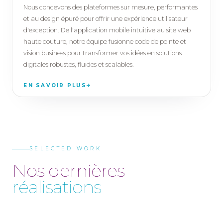
Nous concevons des plateformes sur mesure, performantes
et au design épuré pour offrir une expérience utilisateur
d'exception. De l'application mobile intuitive au site web
haute couture, notre équipe fusionne code de pointe et
vision business pour transformer vos idées en solutions
digitales robustes, fluides et scalables.
EN SAVOIR PLUS
SELECTED WORK
N
o
s
d
e
r
n
i
è
r
e
s
r
é
a
l
i
s
a
t
i
o
n
s