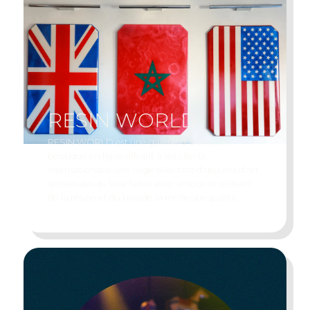
R
E
S
I
N
W
O
R
L
D
RESIN WORLD est une galerie d'art et une
boutique en ligne offrant à ses clients
internationaux une large sélection d'œuvres d'art
artisanales de luxe faites avec amour et utilisant
de la résine et du bois de la meilleure qualité.