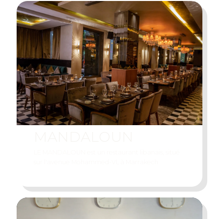
M
A
N
D
A
L
O
U
N
LE MANDALOUN est un restaurant libanais, situé
sur l'avenue Mohammed-VI, à Marrakech