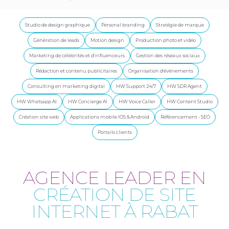
Studio de design graphique
Personal branding
Stratégie de marque
Génération de leads
Motion design
Production photo et vidéo
Marketing de célébrités et d'influenceurs
Gestion des réseaux sociaux
Rédaction et contenu publicitaires
Organisation d'événements
Consulting en marketing digital
HW Support 24/7
HW SDR Agent
HW Whatsapp AI
HW Concierge AI
HW Voice Caller
HW Content Studio
Création site web
Applications mobile IOS & Android
Référencement - SEO
Portails clients
AGENCE LEADER EN
CRÉATION DE SITE
INTERNET À RABAT