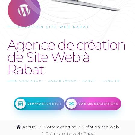
CRÉATION SITE WEB RABAT
Agence de création
de Site Web à
Rabat
MARRAKECH - CASABLANCA - RABAT - TANGER
DEMANDER UN DEVIS
VOIR LES RÉALISATIONS
Accueil
Notre expertise
Création site web
Création site web Rabat