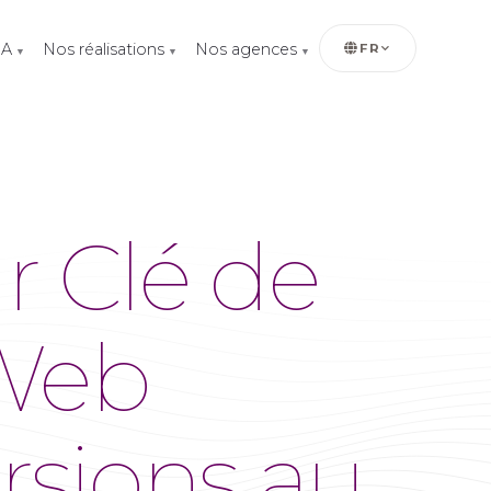
IA
Nos réalisations
Nos agences
FR
▼
▼
▼
r Clé de
 Web
rsions au