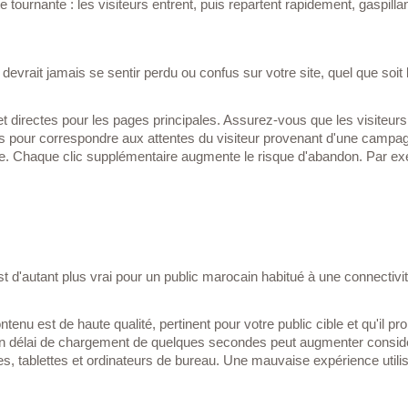
ournante : les visiteurs entrent, puis repartent rapidement, gaspillan
devrait jamais se sentir perdu ou confus sur votre site, quel que soit l'
res et directes pour les pages principales. Assurez-vous que les visiteu
ur correspondre aux attentes du visiteur provenant d'une campagne mark
e. Chaque clic supplémentaire augmente le risque d'abandon. Par exe
'est d'autant plus vrai pour un public marocain habitué à une connectivi
tenu est de haute qualité, pertinent pour votre public cible et qu'il
n délai de chargement de quelques secondes peut augmenter considérabl
 tablettes et ordinateurs de bureau. Une mauvaise expérience utilisateu