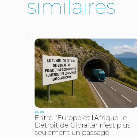
s
i
m
i
l
a
i
r
e
s
BLOG
Entre l’Europe et l’Afrique, le
Détroit de Gibraltar n’est plus
seulement un passage