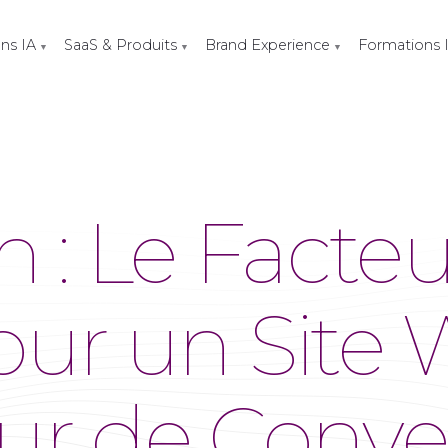
ons IA
SaaS & Produits
Brand Experience
Formations 
▼
▼
▼
 : Le Facteu
our un Site
ur de Conve