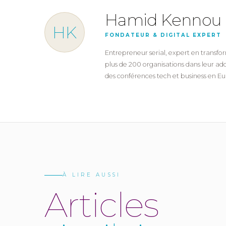
Hamid Kennou
HK
FONDATEUR & DIGITAL EXPERT
Entrepreneur serial, expert en transfor
plus de 200 organisations dans leur ado
des conférences tech et business en E
À LIRE AUSSI
A
r
t
i
c
l
e
s