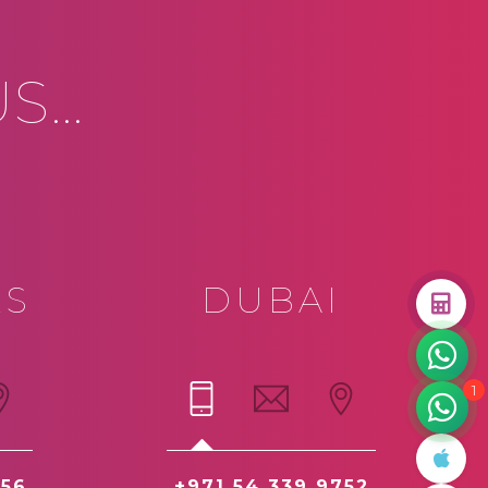
...
ES
DUBAI
1
 56
+971 54 339 9752