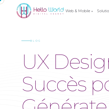
Web & Mobile
Soluti
▼
BLOG
UX Design
Succès p
Générate