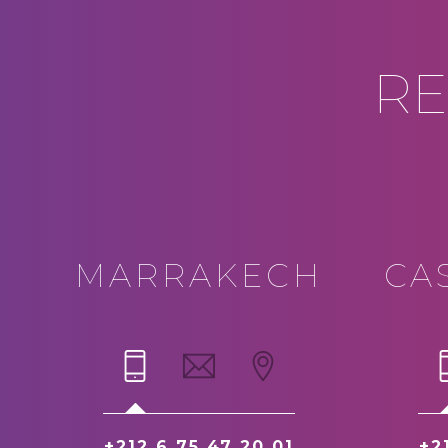
RE
MARRAKECH
CA
+212 6 75 47 20 01
+2