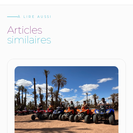
À LIRE AUSSI
A
r
t
i
c
l
e
s
s
i
m
i
l
a
i
r
e
s