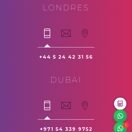
LONDRES
+44 5 24 42 31 56
DUBAI
1
+971 54 339 9752