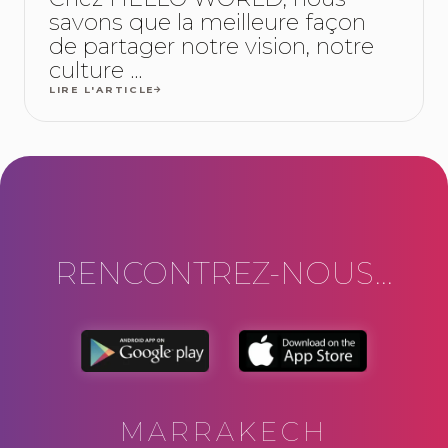
savons que la meilleure façon
de partager notre vision, notre
culture ...
LIRE L'ARTICLE
RENCONTREZ-NOUS...
MARRAKECH