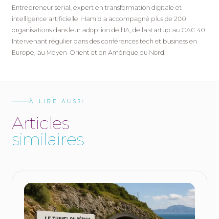
Entrepreneur serial, expert en transformation digitale et
intelligence artificielle. Hamid a accompagné plus de 200
organisations dans leur adoption de l'IA, de la startup au CAC 40.
Intervenant régulier dans des conférences tech et business en
Europe, au Moyen-Orient et en Amérique du Nord.
À LIRE AUSSI
A
r
t
i
c
l
e
s
s
i
m
i
l
a
i
r
e
s