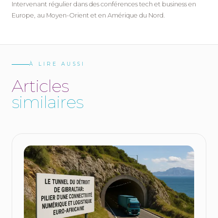
Intervenant régulier dans des conférences tech et business en
Europe, au Moyen-Orient et en Amérique du Nord.
À LIRE AUSSI
A
r
t
i
c
l
e
s
s
i
m
i
l
a
i
r
e
s