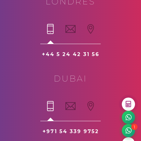
LONDRES
+44 5 24 42 31 56
DUBAI
1
+971 54 339 9752