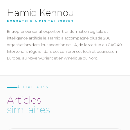
Hamid Kennou
FONDATEUR & DIGITAL EXPERT
Entrepreneur serial, expert en transformation digitale et
intelligence artificielle. Hamid a accompagné plus de 200
organisations dans leur adoption de l'IA, de la startup au CAC 40.
Intervenant régulier dans des conférences tech et business en
Europe, au Moyen-Orient et en Amérique du Nord.
À LIRE AUSSI
A
r
t
i
c
l
e
s
s
i
m
i
l
a
i
r
e
s