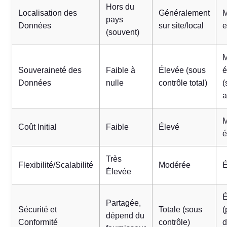
Hors du
Localisation des
Généralement
M
pays
Données
sur site/local
e
(souvent)
M
Souveraineté des
Faible à
Élevée (sous
é
Données
nulle
contrôle total)
(
a
M
Coût Initial
Faible
Élevé
é
Très
Flexibilité/Scalabilité
Modérée
É
Élevée
É
Partagée,
Sécurité et
Totale (sous
(
dépend du
Conformité
contrôle)
d