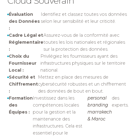
Cloud Souverain
Évaluation
Identifiez et classez toutes vos données
des Données
selon leur sensibilité et leur criticité.
:
Cadre Légal et
Assurez-vous de la conformité avec
Réglementaire
toutes les lois nationales et régionales
:
sur la protection des données.
Choix du
Privilégiez les fournisseurs ayant des
Fournisseur
infrastructures physiques sur le territoire
Local :
national.
Sécurité et
Mettez en place des mesures de
Chiffrement
cybersécurité robustes et un chiffrement
:
des données de bout en bout.
Formation
Investissez dans les
personal
des
des
compétences locales
branding
experts.
Équipes :
pour la gestion et la
marrakech
maintenance des
& Maroc
infrastructures. Cela est
essentiel pour le