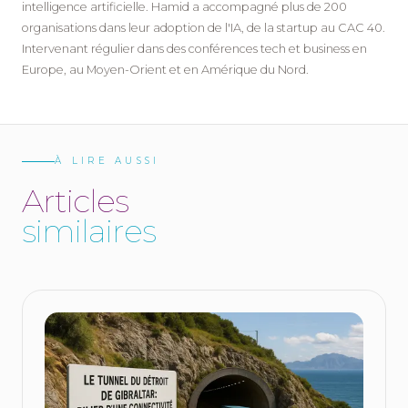
intelligence artificielle. Hamid a accompagné plus de 200
organisations dans leur adoption de l'IA, de la startup au CAC 40.
Intervenant régulier dans des conférences tech et business en
Europe, au Moyen-Orient et en Amérique du Nord.
À LIRE AUSSI
A
r
t
i
c
l
e
s
s
i
m
i
l
a
i
r
e
s