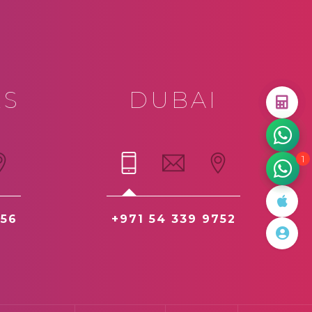
ES
DUBAI
1
 56
+971 54 339 9752