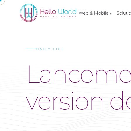
Web & Mobile
Soluti
▼
DAILY LIFE
Lancemen
version de