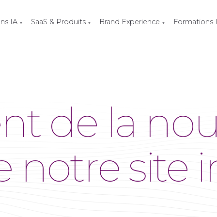
ons IA
SaaS & Produits
Brand Experience
Formations 
▼
▼
▼
t de la nou
 notre site 