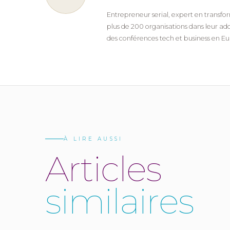
Entrepreneur serial, expert en transfor
plus de 200 organisations dans leur ado
des conférences tech et business en E
À LIRE AUSSI
A
r
t
i
c
l
e
s
s
i
m
i
l
a
i
r
e
s