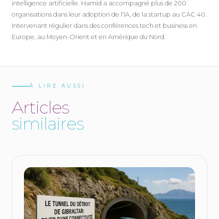
intelligence artificielle. Hamid a accompagné plus de 200
organisations dans leur adoption de l'IA, de la startup au CAC 40.
Intervenant régulier dans des conférences tech et business en
Europe, au Moyen-Orient et en Amérique du Nord.
À LIRE AUSSI
A
r
t
i
c
l
e
s
s
i
m
i
l
a
i
r
e
s