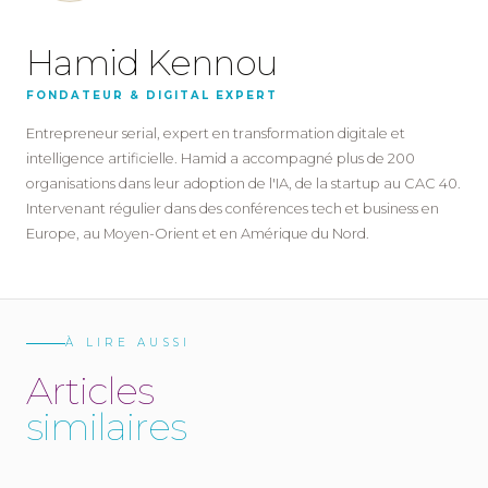
Hamid Kennou
FONDATEUR & DIGITAL EXPERT
Entrepreneur serial, expert en transformation digitale et
intelligence artificielle. Hamid a accompagné plus de 200
organisations dans leur adoption de l'IA, de la startup au CAC 40.
Intervenant régulier dans des conférences tech et business en
Europe, au Moyen-Orient et en Amérique du Nord.
À LIRE AUSSI
A
r
t
i
c
l
e
s
s
i
m
i
l
a
i
r
e
s