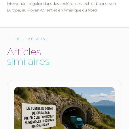
Intervenant régulier dans des conférences tech et business en
Europe, au Moyen-Orient et en Amérique du Nord.
À LIRE AUSSI
A
r
t
i
c
l
e
s
s
i
m
i
l
a
i
r
e
s