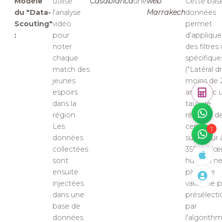
Modèle
utilise
Casablanca
une
web
Cette bas
du "Data-
l'analyse
Marrakech
données
Scouting"
vidéo
permet
:
pour
d'applique
noter
des filtres 
chaque
spécifique
match des
("Latéral dr
jeunes
moins de 
espoirs
ans, avec 
dans la
taux de
région.
réussite d
Les
centres
1
données
supérieur 
collectées
35%"). L'œi
sont
humain ne 
ensuite
plus que
injectées
valider le p
dans une
présélect
base de
par
données
l'algorithm