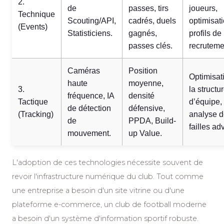
2.
de
passes, tirs
joueurs,
Technique
Scouting/API,
cadrés, duels
optimisat
(Events)
Statisticiens.
gagnés,
profils de
passes clés.
recruteme
Caméras
Position
Optimisat
haute
moyenne,
3.
la structu
fréquence, IA
densité
Tactique
d’équipe,
de détection
défensive,
(Tracking)
analyse 
de
PPDA, Build-
failles ad
mouvement.
up Value.
L'adoption de ces technologies nécessite souvent de
revoir l'infrastructure numérique du club. Tout comme
une entreprise a besoin d'un site vitrine ou d'une
plateforme e-commerce, un club de football moderne
a besoin d'un système d'information sportif robuste.