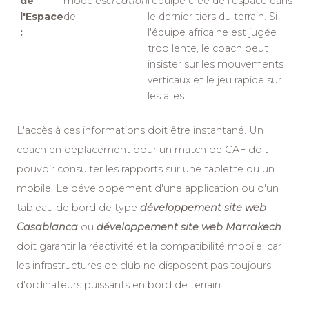
de
modèles
creation
l'équipe crée de l'espace dans
l'Espace
de
le dernier tiers du terrain. Si
:
l'équipe africaine est jugée
trop lente, le coach peut
insister sur les mouvements
verticaux et le jeu rapide sur
les ailes.
L'accès à ces informations doit être instantané. Un
coach en déplacement pour un match de CAF doit
pouvoir consulter les rapports sur une tablette ou un
mobile. Le développement d'une application ou d'un
tableau de bord de type
développement site web
Casablanca
ou
développement site web Marrakech
doit garantir la réactivité et la compatibilité mobile, car
les infrastructures de club ne disposent pas toujours
d'ordinateurs puissants en bord de terrain.