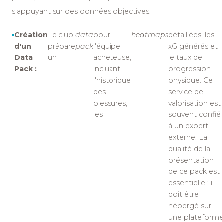
s'appuyant sur des données objectives.
Création
Le club
data
pour
heatmaps
détaillées, les
d'un
prépare
pack
l'équipe
xG générés et
Data
un
acheteuse,
le taux de
Pack :
incluant
progression
l'historique
physique. Ce
des
service de
blessures,
valorisation est
les
souvent confié
à un expert
externe. La
qualité de la
présentation
de ce pack est
essentielle ; il
doit être
hébergé sur
une plateform