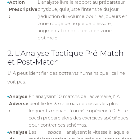
Action
L'analyste livre le rapport au préparateur
Prescriptive
physique, qui ajuste l'intensité du jour
:
(réduction du volume pour les joueurs en
zone rouge de risque de blessure,
augmentation pour ceux en zone
optimale).
2. L'Analyse Tactique Pré-Match
et Post-Match
L'IA peut identifier des
patterns
humains que l'œil ne
voit pas.
Analyse
En analysant 10 matchs de l'adversaire, l'IA
Adverse
identifie les 3 schémas de passes les plus
:
fréquents menant à un xG supérieur à 0.15. Le
coach prépare alors des exercices spécifiques
pour contrer ces schémas.
Analyse
Les
space
analysent la vitesse à laquelle