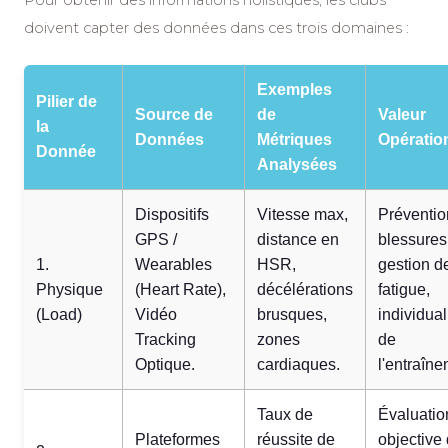
Pour obtenir des informations holistiques, les clubs
doivent capter des données dans ces trois domaines :
Exemples
Pilier de
Source de
de
Valeur
la
Données
Métriques
Opératio
Donnée
Analysées
Dispositifs
Vitesse max,
Préventio
GPS /
distance en
blessures
1.
Wearables
HSR,
gestion de
Physique
(Heart Rate),
décélérations
fatigue,
(Load)
Vidéo
brusques,
individual
Tracking
zones
de
Optique.
cardiaques.
l'entraîne
Taux de
Évaluatio
Plateformes
réussite de
objective