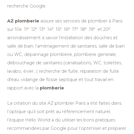
recherche Google.
AZ plomberie
assure ses services de
plombier à Paris
e
e
e
e
e
e
e
e
e
e
sur 10e 11
12
13
14
15
16
17
18
19
et 20
arrondissement à savoir l’installation des douches et
salle de bain, l’aménagement de sanitaires, salle de bain
ou WC, dépannage plomberie, plomberie générale,
débouchage de sanitaires (canalisations, WC, toilettes,
lavabo, évier...) recherche de fuite, réparation de fuite
d'eau, vidange de fosse septique et tout travail en
rapport avec la
plomberie
.
La création du site
AZ plombier Paris
a été faites dans
l’optique qu’il soit prêt au référencement naturel,
l’équipe Hello World a dû utiliser les bons pratiques
recommandées par Google pour l’optimiser et préparer