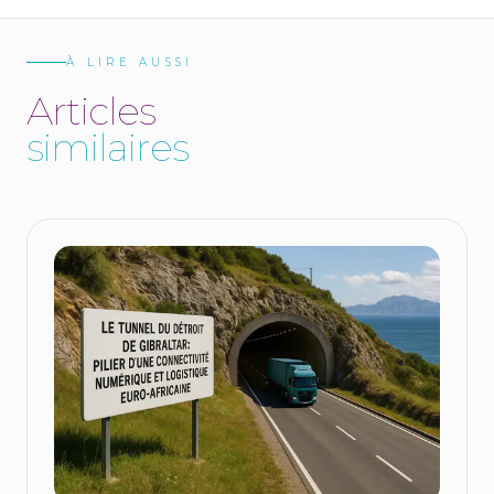
À LIRE AUSSI
A
r
t
i
c
l
e
s
s
i
m
i
l
a
i
r
e
s